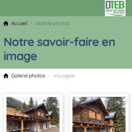
Accueil
Galerie photos
Notre savoir-faire en
image
Galerie photos
Vouagne
Constructions
PPE Les Copines - Savièse - Granois
Chalet Mayens-de-la-Zour