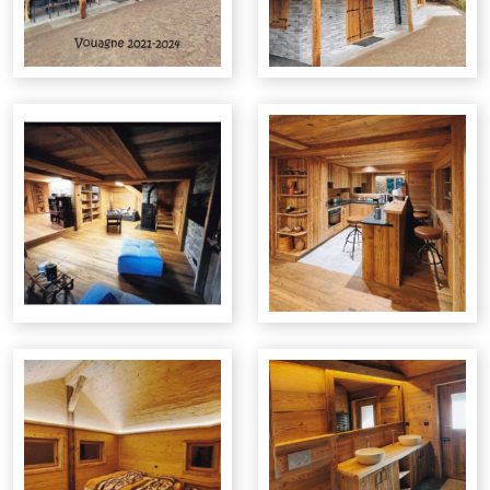
Les Clèves Nendaz
Saillon - villas modernes
Mossevron
Rénovation - agrandissement
Vouagne
Paradis Perdus
Crans-Montana
Cernet
La Tzoumaz
Binii - route de la Motone