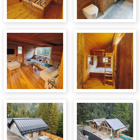
Aménagements intérieurs
Club Cigare
Oenothèque
Salles de bains
Escaliers
Aménagements extérieurs
Cuisine agencée sur mesure
Charpentes - couvert véhicule
DTEB Immo